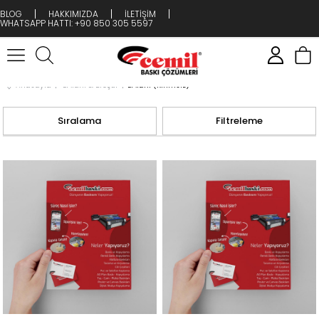
BLOG
HAKKIMIZDA
İLETİŞİM
WHATSAPP HATTI: +90 850 305 5597
Anasayfa
El İlanı & Broşür
El İlanı (Kırımsız)
Sıralama
Filtreleme