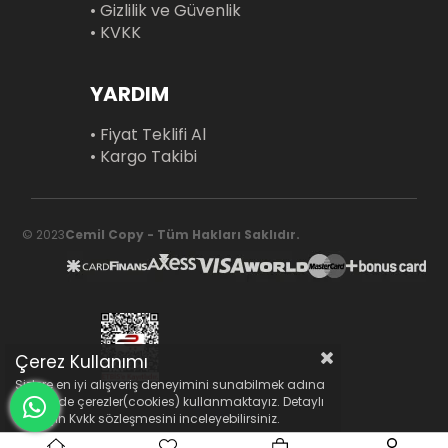
• Gizlilik ve Güvenlik
• KVKK
YARDIM
• Fiyat Teklifi Al
• Kargo Takibi
© 2023
Cemil Copy - Tüm Hakları Saklıdır.
Çerez Kullanımı
Sizlere en iyi alışveriş deneyimini sunabilmek adına
sitemizde çerezler(cookies) kullanmaktayız. Detaylı
bilgi için Kvkk sözleşmesini inceleyebilirsiniz.