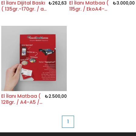
El İlanı Dijital Baskı
El İlanı Matbaa (
₺262,63
₺3.000,00
( 135gr.-170gr. / az
115gr. / EkoA4-
adet seçenekli )
EkoA5-Eko Özel /
1000 adet üzeri)
El İlanı Matbaa (
₺2.500,00
128gr. / A4-A5 /
1000 adet ve
üzeri)
1