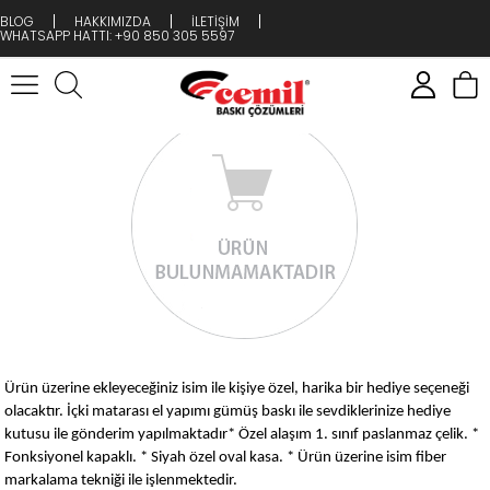
BLOG
HAKKIMIZDA
İLETİŞİM
WHATSAPP HATTI: +90 850 305 5597
Ürün üzerine ekleyeceğiniz isim ile kişiye özel, harika bir hediye seçeneği
olacaktır. İçki matarası el yapımı gümüş baskı ile sevdiklerinize hediye
kutusu ile gönderim yapılmaktadır* Özel alaşım 1. sınıf paslanmaz çelik. *
Fonksiyonel kapaklı. * Siyah özel oval kasa. * Ürün üzerine isim fiber
markalama tekniği ile işlenmektedir.