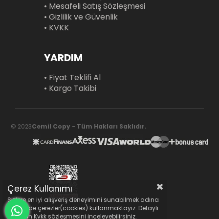
• Mesafeli Satış Sözleşmesi
• Gizlilik ve Güvenlik
• KVKK
YARDIM
• Fiyat Teklifi Al
• Kargo Takibi
© 2023
Cemil Copy - Tüm Hakları Saklıdır.
Çerez Kullanımı
Sizlere en iyi alışveriş deneyimini sunabilmek adına
sitemizde çerezler(cookies) kullanmaktayız. Detaylı
bilgi için Kvkk sözleşmesini inceleyebilirsiniz.