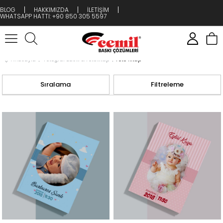
BLOG
HAKKIMIZDA
İLETİŞİM
WHATSAPP HATTI: +90 850 305 5597
Anasayfa
Fotoğraf Baskı & Fotokitap
Foto Kitap
Sıralama
Filtreleme