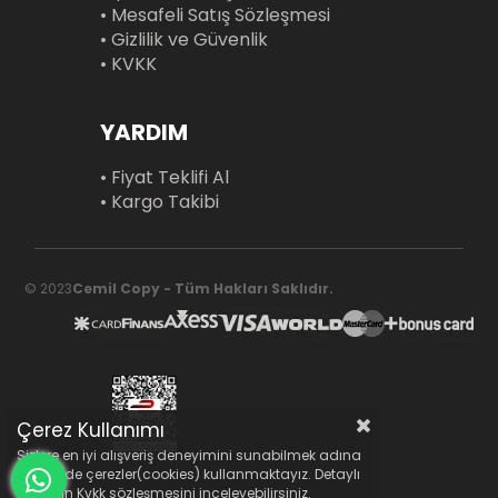
• Mesafeli Satış Sözleşmesi
• Gizlilik ve Güvenlik
• KVKK
YARDIM
• Fiyat Teklifi Al
• Kargo Takibi
© 2023
Cemil Copy - Tüm Hakları Saklıdır.
Çerez Kullanımı
Sizlere en iyi alışveriş deneyimini sunabilmek adına
sitemizde çerezler(cookies) kullanmaktayız. Detaylı
bilgi için Kvkk sözleşmesini inceleyebilirsiniz.