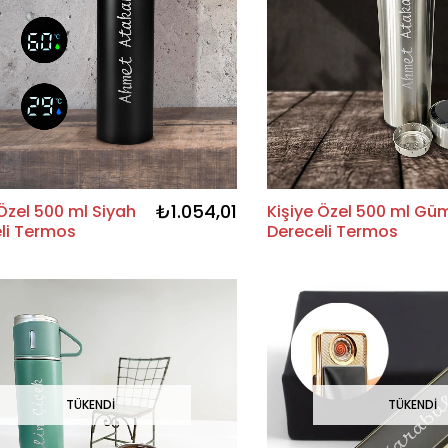
₺1.054,01
 Özel 500 ml Siyah
Kişiye Özel 500 ml Gü
li Termos
Dereceli Termos
TÜKENDI
TÜKENDI