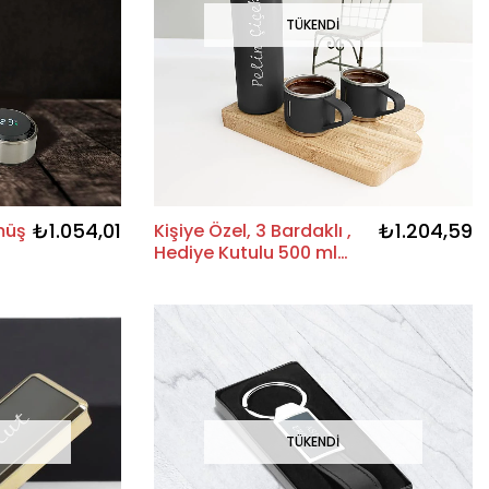
TÜKENDI
₺1.054,01
₺1.204,59
müş
Kişiye Özel, 3 Bardaklı ,
Hediye Kutulu 500 ml
Termos Set | Siyah Renk
TÜKENDI