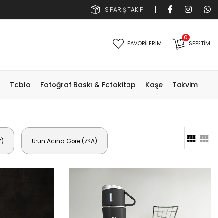
SİPARİŞ TAKİP
0
FAVORİLERİM
SEPETIM
Tablo
Fotoğraf Baskı & Fotokitap
Kaşe
Takvim
Z)
Ürün Adına Göre (Z<A)