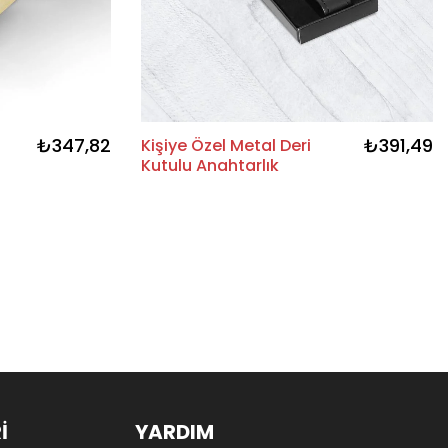
₺347,82
₺391,49
Kişiye Özel Metal Deri
Kutulu Anahtarlık
İ
YARDIM