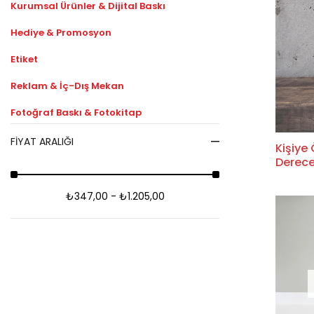
Kurumsal Ürünler & Dijital Baskı
Hediye & Promosyon
Etiket
Reklam & İç-Dış Mekan
Fotoğraf Baskı & Fotokitap
Takvim
FIYAT ARALIĞI
Kişiye
Derece
Kaşe
Tablo
₺347,00 - ₺1.205,00
Parti
Kategorisiz
Kartvizit Tasarımları
Kampanya