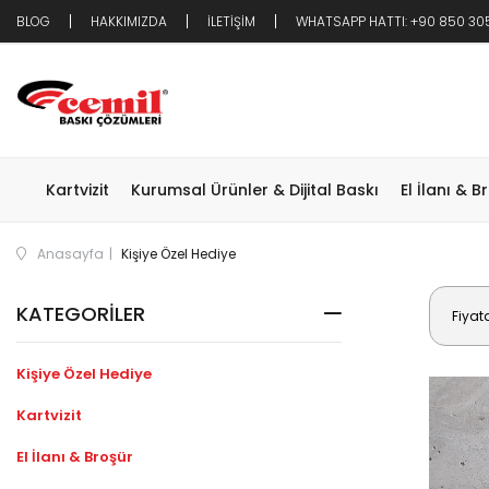
BLOG
HAKKIMIZDA
İLETİŞİM
WHATSAPP HATTI: +90 850 30
Kartvizit
Kurumsal Ürünler & Dijital Baskı
El İlanı & B
Anasayfa
Kişiye Özel Hediye
KATEGORILER
Fiyat
Kişiye Özel Hediye
Kartvizit
El İlanı & Broşür