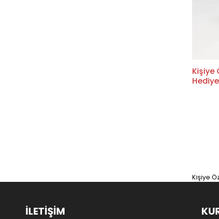
Vitrin Ürünleri
İmsakiye
Kişiye 
Hediye
Termos
Kişiye Ö
İLETİŞİM
KU