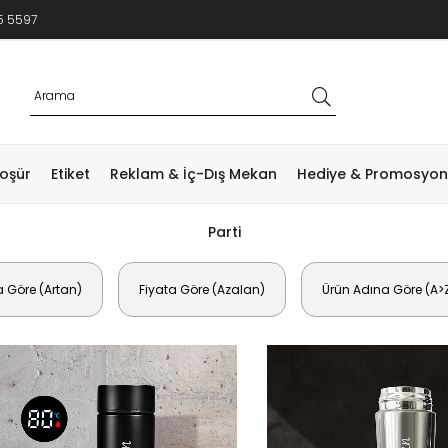
5 5597
roşür
Etiket
Reklam & İç-Dış Mekan
Hediye & Promosyon
Parti
a Göre (Artan)
Fiyata Göre (Azalan)
Ürün Adına Göre (A>