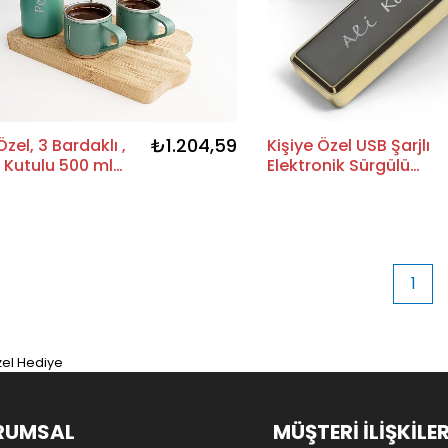
₺1.204,59
Özel, 3 Bardaklı ,
Kişiye Özel USB Şarjlı
 Kutulu 500 ml
Elektronik Sürgülü
 Set | Mint Renk
Çakmak
1
zel Hediye
RUMSAL
MÜŞTERİ İLİŞKİLER