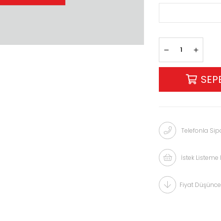
Telefonla Sipa
İstek Listeme 
Fiyat Düşünce