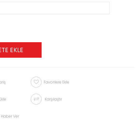
riş
Favorilere Ekle
Ekle
Karşılaştır
 Haber Ver