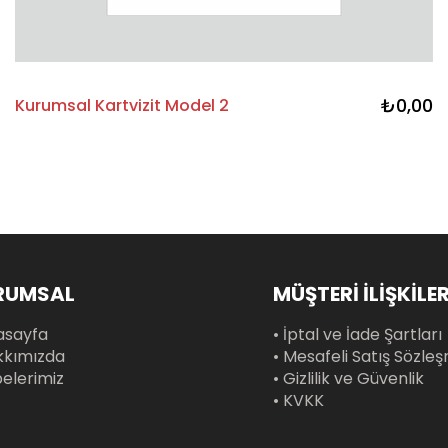
₺0,00
Kurumsal Kartvizit Model 2
RUMSAL
MÜŞTERİ İLİŞKİLER
asayfa
• İptal ve İade Şartları
kkımızda
• Mesafeli Satış Sözle
belerimiz
• Gizlilik ve Güvenlik
• KVKK