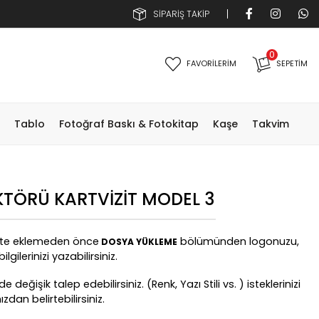
SİPARİŞ TAKİP
0
FAVORİLERİM
SEPETIM
Tablo
Fotoğraf Baskı & Fotokitap
Kaşe
Takvim
KTÖRÜ KARTVIZIT MODEL 3
ete eklemeden önce
bölümünden logonuzu,
DOSYA YÜKLEME
gilerinizi yazabilirsiniz.
 değişik talep edebilirsiniz. (Renk, Yazı Stili vs. ) isteklerinizi
an belirtebilirsiniz.