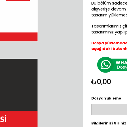
Bu bölüm sadece 
alışverişe devam e
tasarım yüklemeden
Tasarımlarımız çi
tasarımınız yapılı
Dosya yüklemede s
aşağıdaki butonla
₺0,00
Dosya Yükleme
Bilgilerinizi Giriniz