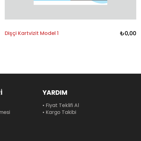
₺0,00
Dişçi Kartvizit Model 1
İ
YARDIM
• Fiyat Teklifi Al
şmesi
• Kargo Takibi