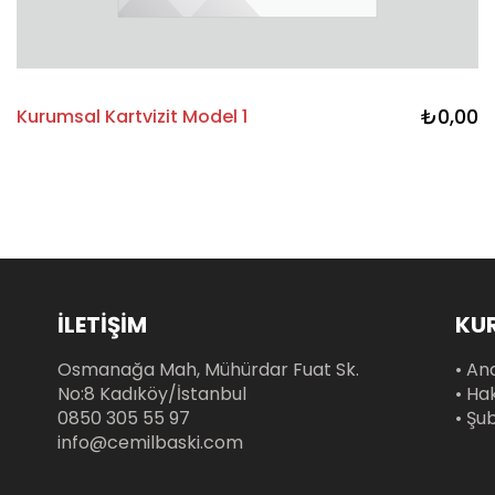
₺0,00
Kurumsal Kartvizit Model 1
İLETİŞİM
KU
Osmanağa Mah, Mühürdar Fuat Sk.
• An
No:8 Kadıköy/İstanbul
• Ha
0850 305 55 97
• Şu
info@cemilbaski.com