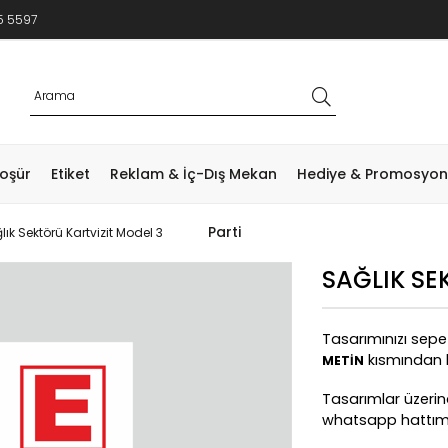
5 5597
roşür
Etiket
Reklam & İç-Dış Mekan
Hediye & Promosyon
Parti
lık Sektörü Kartvizit Model 3
SAĞLIK SE
Tasarımınızı sep
kısmından bil
METİN
Tasarımlar üzerinde
whatsapp hattımızd