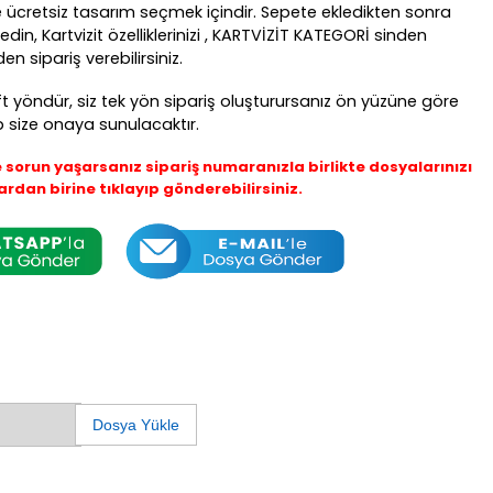
ücretsiz tasarım seçmek içindir. Sepete ekledikten sonra
din, Kartvizit özelliklerinizi , KARTVİZİT KATEGORİ sinden
 sipariş verebilirsiniz.
ft yöndür, siz tek yön sipariş oluşturursanız ön yüzüne göre
p size onaya sunulacaktır.
orun yaşarsanız sipariş numaranızla birlikte dosyalarınızı
rdan birine tıklayıp gönderebilirsiniz.
Dosya Yükle