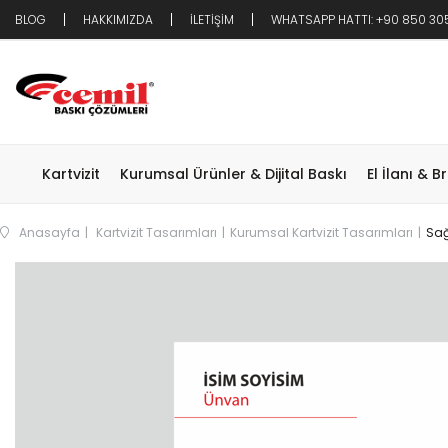
BLOG
HAKKIMIZDA
İLETİŞİM
WHATSAPP HATTI: +90 850 30
Kartvizit
Kurumsal Ürünler & Dijital Baskı
El İlanı & B
Anasayfa
Kartvizit Tasarımları
Kurumsal Kartvizit Tasarımları
Sağ