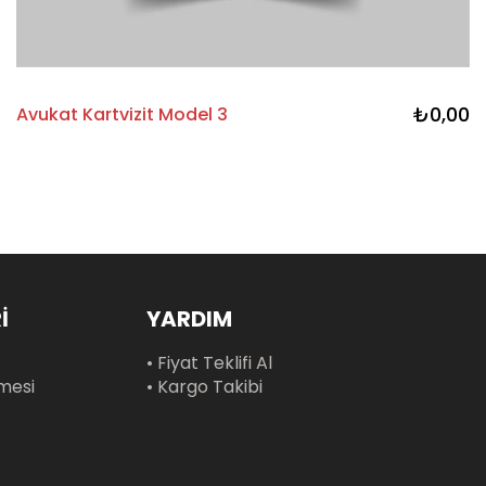
₺0,00
Avukat Kartvizit Model 3
İ
YARDIM
• Fiyat Teklifi Al
şmesi
• Kargo Takibi