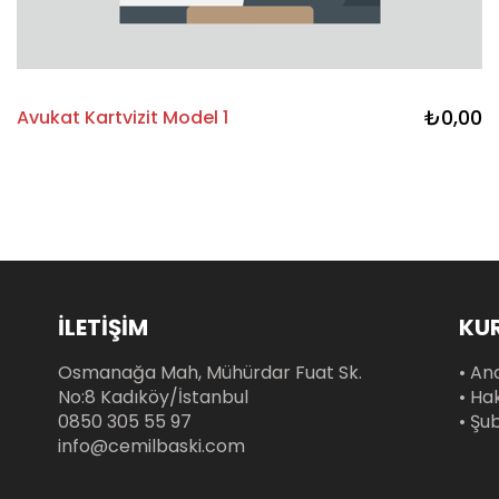
₺0,00
Avukat Kartvizit Model 1
İLETİŞİM
KU
Osmanağa Mah, Mühürdar Fuat Sk.
• An
No:8 Kadıköy/İstanbul
• Ha
0850 305 55 97
• Şu
info@cemilbaski.com