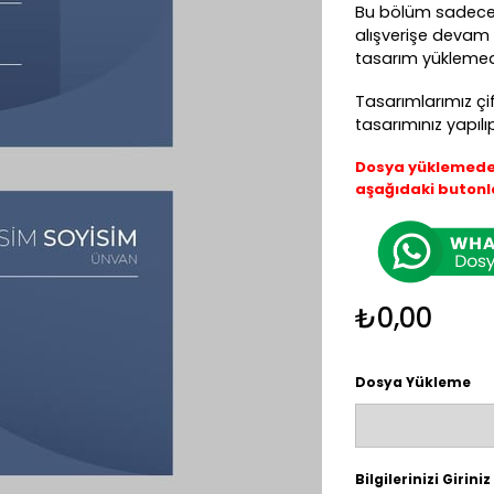
Bu bölüm sadece 
alışverişe devam e
tasarım yüklemeden
Tasarımlarımız çi
tasarımınız yapılı
Dosya yüklemede s
aşağıdaki butonla
₺0,00
Dosya Yükleme
Bilgilerinizi Giriniz