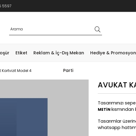
5 5597
roşür
Etiket
Reklam & İç-Dış Mekan
Hediye & Promosyon
Parti
 Kartvizit Model 4
AVUKAT KA
Tasarımınızı sep
kısmından bi
METİN
Tasarımlar üzerinde
whatsapp hattımızd