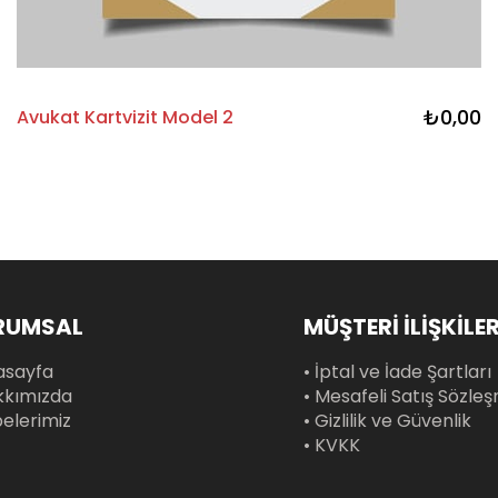
₺0,00
Avukat Kartvizit Model 2
RUMSAL
MÜŞTERİ İLİŞKİLER
asayfa
• İptal ve İade Şartları
kkımızda
• Mesafeli Satış Sözle
belerimiz
• Gizlilik ve Güvenlik
• KVKK