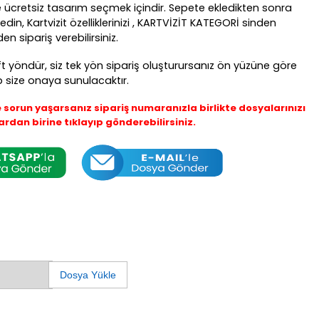
ücretsiz tasarım seçmek içindir. Sepete ekledikten sonra
din, Kartvizit özelliklerinizi , KARTVİZİT KATEGORİ sinden
 sipariş verebilirsiniz.
ft yöndür, siz tek yön sipariş oluşturursanız ön yüzüne göre
p size onaya sunulacaktır.
orun yaşarsanız sipariş numaranızla birlikte dosyalarınızı
rdan birine tıklayıp gönderebilirsiniz.
Dosya Yükle