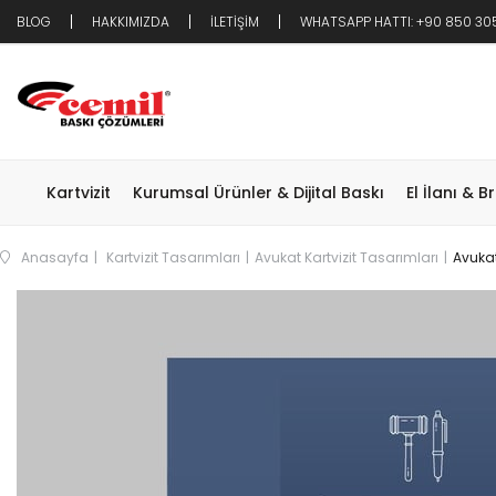
BLOG
HAKKIMIZDA
İLETİŞİM
WHATSAPP HATTI: +90 850 30
Kartvizit
Kurumsal Ürünler & Dijital Baskı
El İlanı & B
Anasayfa
Kartvizit Tasarımları
Avukat Kartvizit Tasarımları
Avukat