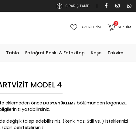
SİPARİŞ TAKİP
0
FAVORİLERİM
SEPETIM
Tablo
Fotoğraf Baskı & Fotokitap
Kaşe
Takvim
RTVIZIT MODEL 4
ete eklemeden önce
bölümünden logonuzu,
DOSYA YÜKLEME
lgilerinizi yazabilirsiniz.
 değişik talep edebilirsiniz. (Renk, Yazı Stili vs. ) isteklerinizi
an belirtebilirsiniz.