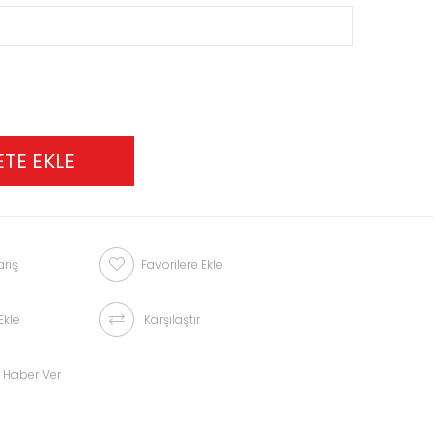
riş
Favorilere Ekle
Ekle
Karşılaştır
 Haber Ver