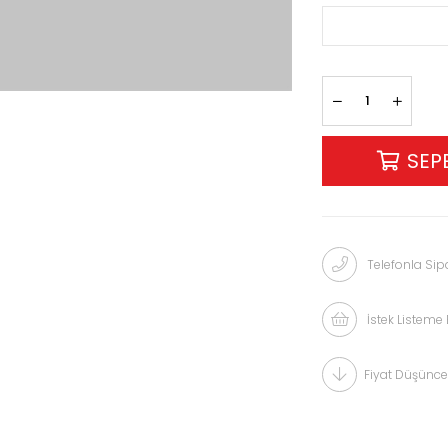
Telefonla Sipa
İstek Listeme 
Fiyat Düşünce