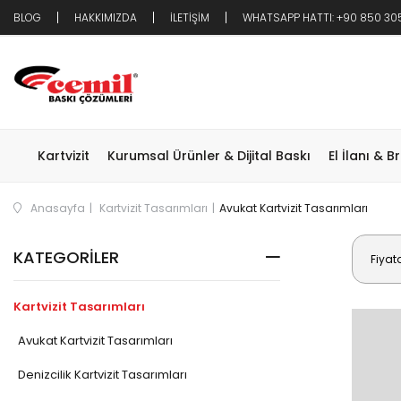
BLOG
HAKKIMIZDA
İLETİŞİM
WHATSAPP HATTI: +90 850 30
Kartvizit
Kurumsal Ürünler & Dijital Baskı
El İlanı & B
Anasayfa
Kartvizit Tasarımları
Avukat Kartvizit Tasarımları
KATEGORILER
Fiyat
Kartvizit Tasarımları
Avukat Kartvizit Tasarımları
Denizcilik Kartvizit Tasarımları