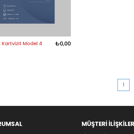
₺0,00
 Kartvizit Model 4
1
RUMSAL
MÜŞTERİ İLİŞKİLER