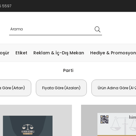
5 5597
roşür
Etiket
Reklam & İç-Dış Mekan
Hediye & Promosyon
Parti
a Göre (Artan)
Fiyata Göre (Azalan)
Ürün Adına Göre (A>