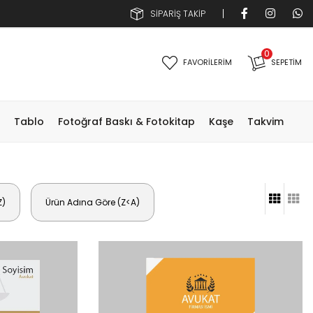
SİPARİŞ TAKİP
0
FAVORİLERİM
SEPETIM
Tablo
Fotoğraf Baskı & Fotokitap
Kaşe
Takvim
Z)
Ürün Adına Göre (Z<A)